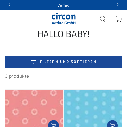
ZUM INHALT
↵
↵
↵
↵
Barrierefreiheits-Widget öffnen
Zum Inhalt springen
Zum Menü springen
Fußzeile springen
Verlag
SPRINGEN
Warenko
KOLLEKTION:
HALLO BABY!
FILTERN UND SORTIEREN
3 produkte