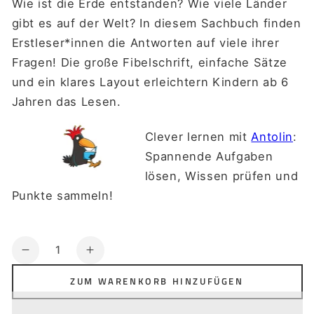
Wie ist die Erde entstanden? Wie viele Länder
gibt es auf der Welt? In diesem Sachbuch finden
Erstleser*innen die Antworten auf viele ihrer
Fragen! Die große Fibelschrift, einfache Sätze
und ein klares Layout erleichtern Kindern ab 6
Jahren das Lesen.
Clever lernen mit
Antolin
:
Spannende Aufgaben
lösen, Wissen prüfen und
Punkte sammeln!
Anzahl
Verringere
Erhöhe
die
die
ZUM WARENKORB HINZUFÜGEN
Menge
Menge
für
für