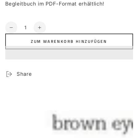
Begleitbuch im PDF-Format erhältlich!
Anzahl
Verringere
Erhöhe
die
die
ZUM WARENKORB HINZUFÜGEN
Menge
Menge
für
für
Up,
Up,
up
up
and
and
Share
away
away