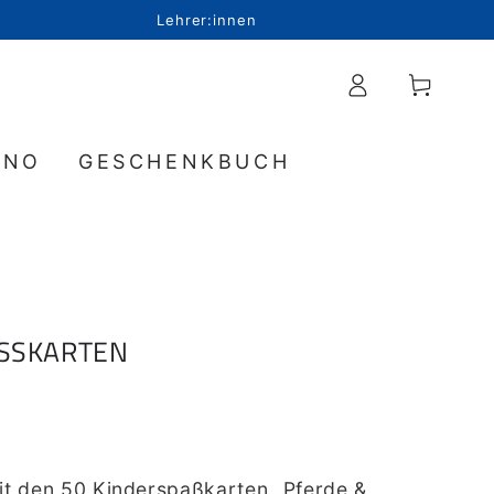
Lehrer:innen
Einloggen
Warenkorb
INO
GESCHENKBUCH
ASSKARTEN
it den 50 Kinderspaßkarten „Pferde &