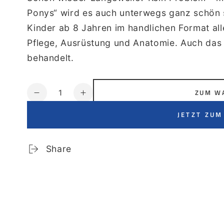
Ponys“ wird es auch unterwegs ganz schön s
Kinder ab 8 Jahren im handlichen Format al
Pflege, Ausrüstung und Anatomie. Auch das 
behandelt.
Anzahl
ZUM W
Verringere
Erhöhe
die
die
JETZT ZUM
Menge
Menge
für
für
Pferde
Pferde
Share
&amp;
&amp;
Ponys
Ponys
-
-
50
50
Kinderspaßkarten
Kinderspaßkarten