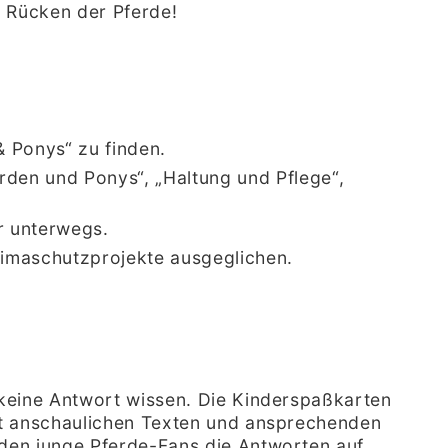
m Rücken der Pferde!
& Ponys“ zu finden
.
rden und Ponys“, „Haltung und Pflege“,
ür unterwegs
.
imaschutzprojekte ausgeglichen
.
e keine Antwort wissen. Die Kinderspaßkarten
Mit anschaulichen Texten und ansprechenden
nden junge Pferde-Fans die Antworten auf