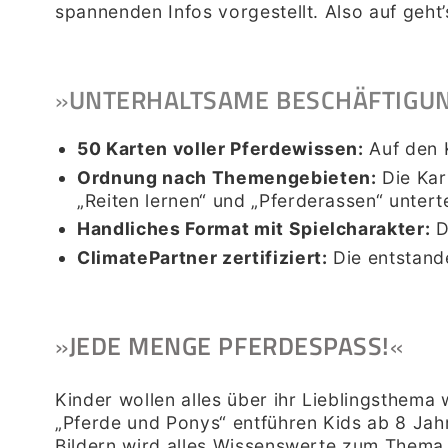
spannenden Infos vorgestellt. Also auf geht
»
UNTERHALTSAME BESCHÄFTIGUN
50 Karten voller Pferdewissen:
Auf den 
Ordnung nach Themengebieten:
Die Kar
„Reiten lernen“ und „Pferderassen“ unterte
Handliches Format mit Spielcharakter:
D
ClimatePartner zertifiziert:
Die entstan
»
JEDE MENGE PFERDESPASS
!
«
Kinder wollen alles über ihr Lieblingsthema
„Pferde und Ponys“ entführen Kids ab 8 Jahr
Bildern wird alles Wissenswerte zum Thema a