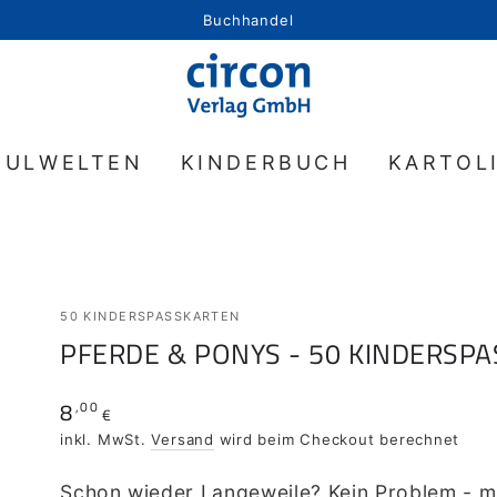
Buchhandel
HULWELTEN
KINDERBUCH
KARTOL
50 KINDERSPASSKARTEN
PFERDE & PONYS - 50 KINDERSP
8
,00
Regulärer
€
Preis
inkl. MwSt.
Versand
wird beim Checkout berechnet
Schon wieder Langeweile? Kein Problem - m