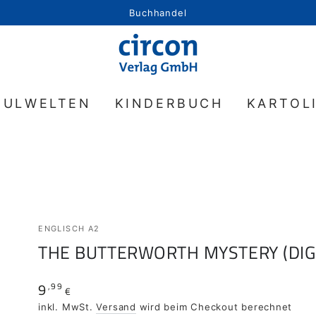
Buchhandel
HULWELTEN
KINDERBUCH
KARTOL
ENGLISCH A2
THE BUTTERWORTH MYSTERY (DIG
9
,99
Regulärer
€
Preis
inkl. MwSt.
Versand
wird beim Checkout berechnet