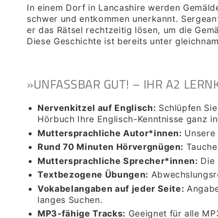
In einem Dorf in Lancashire werden Gemälde
schwer und entkommen unerkannt. Sergeant R
er das Rätsel rechtzeitig lösen, um die Gem
Diese Geschichte ist bereits unter gleichna
»UNFASSBAR GUT! – IHR A2 LERN
Nervenkitzel auf Englisch:
Schlüpfen Sie
Hörbuch Ihre Englisch-Kenntnisse ganz int
Muttersprachliche Autor*innen:
Unsere 
Rund 70 Minuten Hörvergnügen:
Tauchen
Muttersprachliche Sprecher*innen:
Die
Textbezogene Übungen:
Abwechslungsre
Vokabelangaben auf jeder Seite:
Angabe
langes Suchen.
MP3-fähige Tracks:
Geeignet für alle M