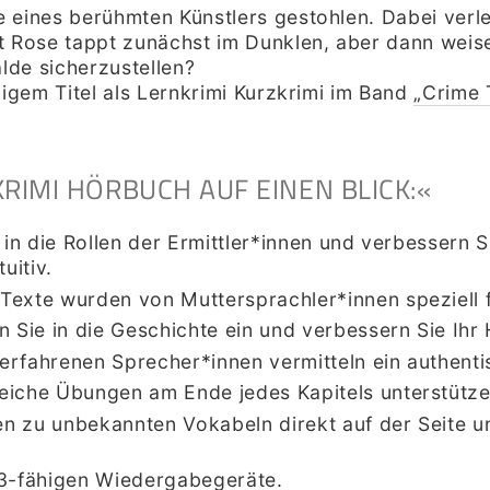
 eines berühmten Künstlers gestohlen. Dabei verl
ose tappt zunächst im Dunklen, aber dann weisen 
älde sicherzustellen?
migem Titel als Lernkrimi Kurzkrimi im Band
„
Crime 
KRIMI HÖRBUCH AUF EINEN BLICK:«
 in die Rollen der Ermittler*innen und verbessern
uitiv.
Texte wurden von Muttersprachler*innen speziell f
 Sie in die Geschichte ein und verbessern Sie Ih
 erfahrenen Sprecher*innen vermitteln ein authenti
iche Übungen am Ende jedes Kapitels unterstütze
n zu unbekannten Vokabeln direkt auf der Seite u
P3-fähigen Wiedergabegeräte.