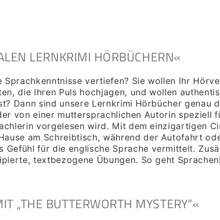
TALEN LERNKRIMI HÖRBÜCHERN«
e Sprachkenntnisse vertiefen? Sie wollen Ihr Hörv
n, die Ihren Puls hochjagen, und wollen authentis
t? Dann sind unsere Lernkrimi Hörbücher genau das
 der von einer muttersprachlichen Autorin speziell
chlerin vorgelesen wird. Mit dem einzigartigen Ci
use am Schreibtisch, während der Autofahrt oder
 Gefühl für die
eng
lische
Sprache vermittelt. Zusä
zipierte, textbezogene Übungen. So geht Sprachen
IT „THE BUTTERWORTH MYSTERY“«