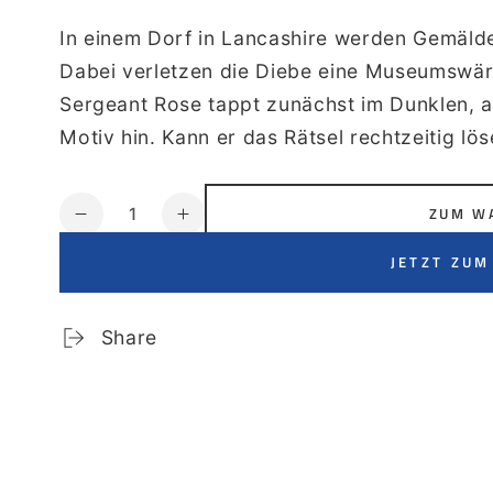
In einem Dorf in Lancashire werden Gemälde
Dabei verletzen die Diebe eine Museumswä
Sergeant Rose tappt zunächst im Dunklen, ab
Motiv hin. Kann er das Rätsel rechtzeitig lö
Anzahl
ZUM W
Verringere
Erhöhe
die
die
JETZT ZUM
Menge
Menge
für
für
The
The
Share
Butterworth
Butterworth
Mystery
Mystery
(digitales
(digitales
Hörbuch)
Hörbuch)