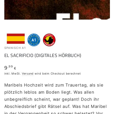
SPANISCH A1
EL SACRIFICIO (DIGITALES HÖRBUCH)
9
,99
Regulärer
€
Preis
inkl. MwSt.
Versand
wird beim Checkout berechnet
Maribels Hochzeit wird zum Trauertag, als sie
plötzlich leblos am Boden liegt. Was allen
unbegreiflich scheint, war geplant! Doch ihr
Abschiedsbrief gibt Rätsel auf. Was hat Maribel
in der Vergangenheit so schwer belastet? Vor