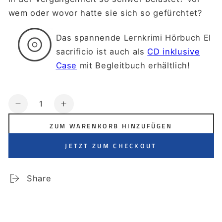
wem oder wovor hatte sie sich so gefürchtet?
Das spannende Lernkrimi Hörbuch El
sacrificio ist auch als
CD inklusive
Case
mit Begleitbuch erhältlich!
Anzahl
Verringere
Erhöhe
die
die
ZUM WARENKORB HINZUFÜGEN
Menge
Menge
für
für
JETZT ZUM CHECKOUT
El
El
sacrificio
sacrificio
(digitales
(digitales
Share
Hörbuch)
Hörbuch)