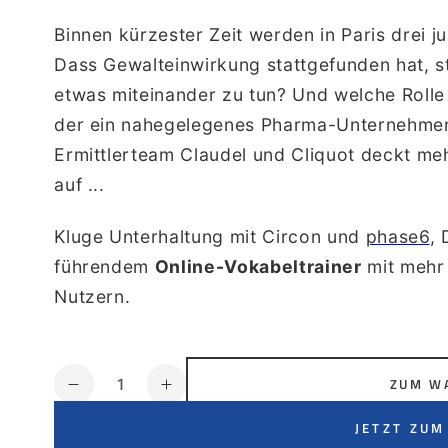
Binnen kürzester Zeit werden in Paris drei j
Dass Gewalteinwirkung stattgefunden hat, s
etwas miteinander zu tun? Und welche Rolle 
der ein nahegelegenes Pharma-Unternehmen
Ermittlerteam Claudel und Cliquot deckt me
auf ...
Kluge Unterhaltung mit Circon und
phase6
,
führendem
Online-Vokabeltrainer
mit mehr 
Nutzern.
Anzahl
ZUM W
Verringere
Erhöhe
die
die
JETZT ZUM
Menge
Menge