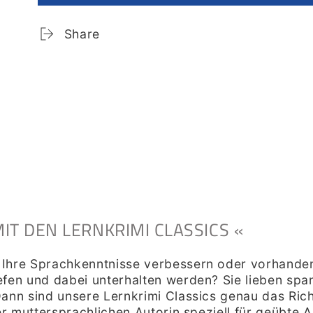
für
für
Amour
Amour
Share
toxique
toxique
T DEN LERNKRIMI CLASSICS «
Ihre Sprachkenntnisse verbessern oder vorhandene
efen und dabei unterhalten werden? Sie lieben sp
ann sind unsere Lernkrimi Classics genau das Richt
ner muttersprachlichen Autorin speziell für geübte