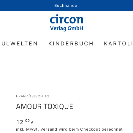
Buchhandel
HULWELTEN
KINDERBUCH
KARTOL
FRANZÖSISCH A2
AMOUR TOXIQUE
12
,00
Regulärer
€
Preis
inkl. MwSt.
Versand
wird beim Checkout berechnet