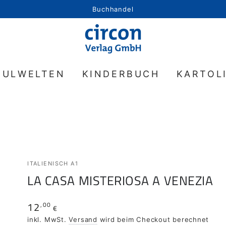
Buchhandel
HULWELTEN
KINDERBUCH
KARTOL
ITALIENISCH A1
LA CASA MISTERIOSA A VENEZIA
12
,00
Regulärer
€
Preis
inkl. MwSt.
Versand
wird beim Checkout berechnet