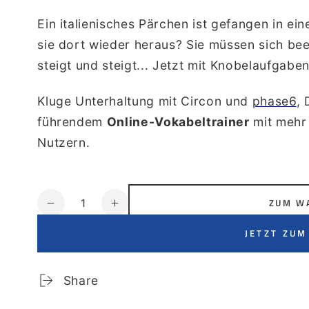
Ein italienisches Pärchen ist gefangen in ei
sie dort wieder heraus? Sie müssen sich bee
steigt und steigt... Jetzt mit Knobelaufgaben
Kluge Unterhaltung mit Circon und
phase6
,
führendem
Online-Vokabeltrainer
mit mehr 
Nutzern.
Anzahl
ZUM W
Verringere
Erhöhe
die
die
JETZT ZUM
Menge
Menge
für
für
La
La
Share
casa
casa
misteriosa
misteriosa