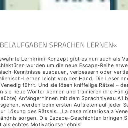
NOBELAUFGABEN SPRACHEN LERNEN
«
währte Lernkrimi-Konzept gibt es nun auch als Var
chlektüren wurden um die neue Escape-Reihe erwei
lienisch-Kenntnisse ausbauen, verbessern oder vert
alienisch-Lernen leicht von der Hand. Die Leserin
Venedig führt. Und sie lösen kniffelige Rätsel – de
 sie neue Wörter kennen und trainieren ihre Fähigk
(geübte) Anfänger*innen mit dem Sprachniveau A1 
sgehen, werden beim ersten Auftreten auf jeder Se
r Lösung des Rätsels. „La casa misteriosa a Venezi
rständnis sorgen. Die Escape-Geschichten bringen
 als echtes Motivationserlebnis
!